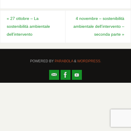
«
27 ottobre – La
4 novembre – sostenibilità
sostenibilità ambientale
ambientale dell’intervento –
dell’intervento
seconda parte
»
POWERED BY
PARABOLA
&
WORDPRESS.