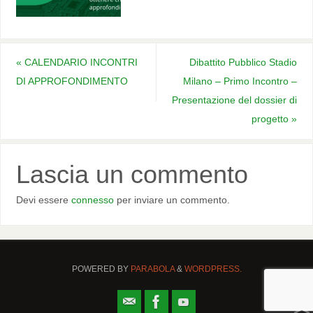
«
CALENDARIO INCONTRI
Dibattito Pubblico Stadio
DI APPROFONDIMENTO
Milano – Primo Incontro –
Presentazione del dossier di
progetto
»
Lascia un commento
Devi essere
connesso
per inviare un commento.
POWERED BY
PARABOLA
&
WORDPRESS.